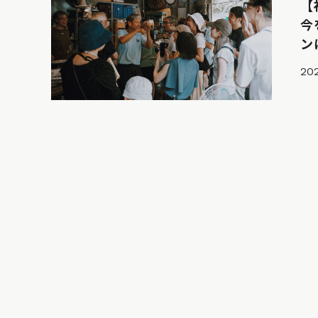
【
今
ン
20