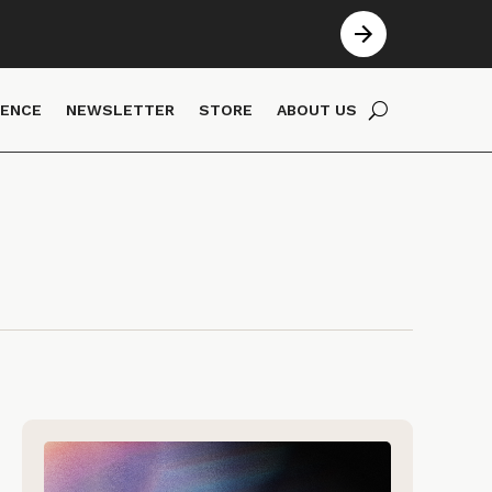
IENCE
NEWSLETTER
STORE
ABOUT US