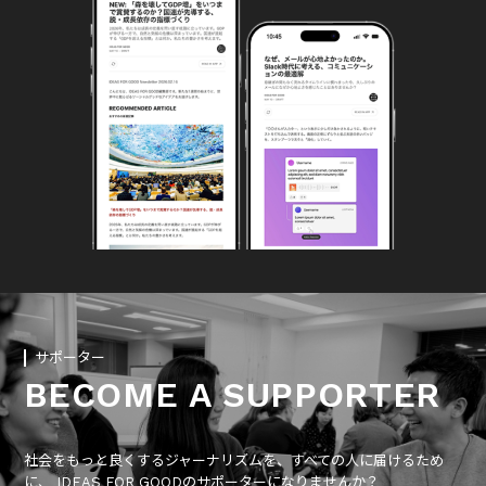
サポーター
BECOME A SUPPORTER
社会をもっと良くするジャーナリズムを、すべての人に届けるため
に、 IDEAS FOR GOODのサポーターになりませんか？