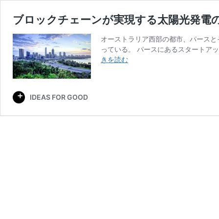
ブロックチェーンが実現する太陽光発電
オーストラリア西部の都市、パースと
っている。 パースにあるスタートアップ
ブ
きを読む
ロ
ッ
ク
IDEAS FOR GOOD
チ
ェ
ー
ン
が
実
現
す
る
太
陽
光