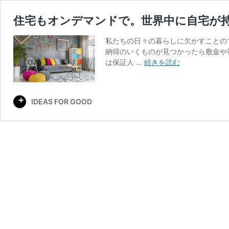
住宅もオンデマンドで。世界中に自宅が持て
私たちの日々の暮らしに欠かすことの
納得のいくものが見つかったら敷金や
住
は保証人 …
続きを読む
宅
も
オ
IDEAS FOR GOOD
ン
デ
マ
ン
ド
で。
世
界
中
に
自
宅