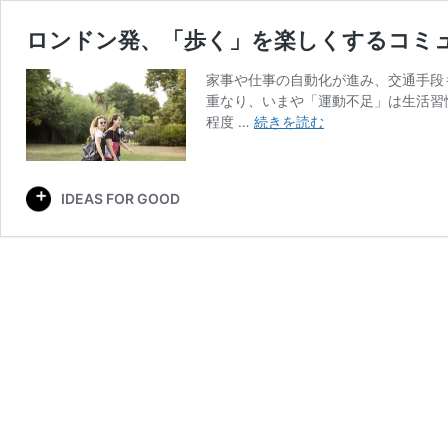
ロンドン発、「歩く」を楽しくするコミュニテ
家事や仕事の自動化が進み、交通手段
重なり、いまや「運動不足」は生活習
ロ
程度 …
続きを読む
ン
ド
ン
IDEAS FOR GOOD
発、
「歩
く」
を
楽
し
く
す
る
コ
ミ
ュ