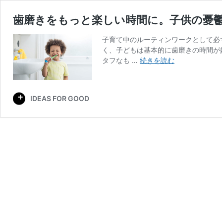
歯磨きをもっと楽しい時間に。子供の憂
子育て中のルーティンワークとして必
く、子どもは基本的に歯磨きの時間が
歯
タフなも …
続きを読む
磨
き
を
IDEAS FOR GOOD
も
っ
と
楽
し
い
時
間
に。
子
供
の