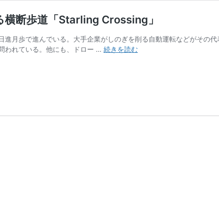
「Starling Crossing」
日進月歩で進んでいる。大手企業がしのぎを削る自動運転などがその代
人
問われている。他にも、ドロー …
続きを読む
を
思
い
や
り、
リ
ア
ル
タ
イ
ム
に
形
を
変
え