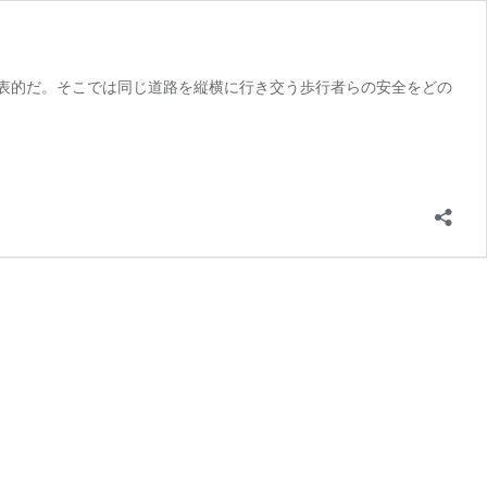
表的だ。そこでは同じ道路を縦横に行き交う歩行者らの安全をどの