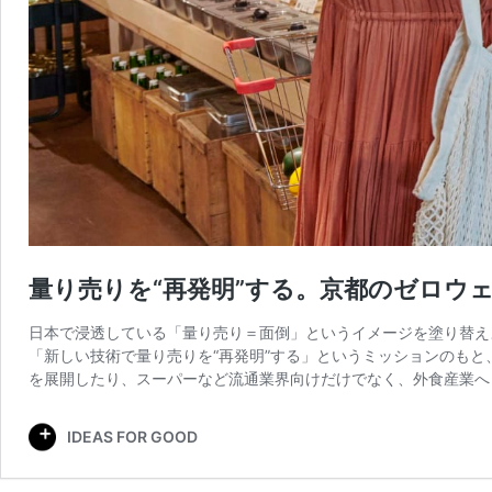
量り売りを“再発明”する。京都のゼロウ
日本で浸透している「量り売り＝面倒」というイメージを塗り替え
「新しい技術で量り売りを“再発明”する」というミッションのもと、欧
を展開したり、スーパーなど流通業界向けだけでなく、外食産業へ
IDEAS FOR GOOD