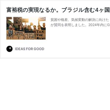
富裕税の実現なるか。ブラジル含む4ヶ国
貧困や格差、気候変動の解決に向けた
が賛同を表明しました。2024年内に
IDEAS FOR GOOD