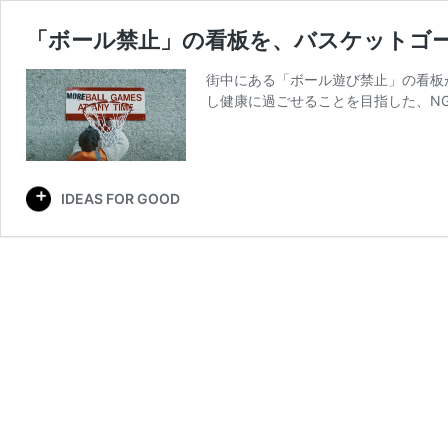
「ボール禁止」の看板を、バスケットゴ
街中にある「ボール遊び禁止」の看板
し健康に過ごせることを目指した、N
IDEAS FOR GOOD