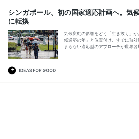
シンガポール、初の国家適応計画へ。気
に転換
気候変動の影響をどう「生き抜く」か。
候適応の年」と位置付け、すでに熱対
まらない適応型のアプローチが世界各
IDEAS FOR GOOD