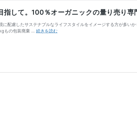
して。100％オーガニックの量り売り専門店「
に配慮したサステナブルなライフスタイルをイメージする方が多いかもし
【デ
kgもの包装廃棄 …
続きを読む
ン
マ
ー
ク
特
集
#7】
ゼ
ロ
ウ
ェ
イ
ス
ト
を
目