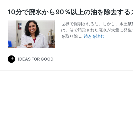
10分で廃水から90％以上の油を除去す
世界で掘削される油。しかし、水圧破
は、油で汚染された廃水が大量に発生
10
を取り除 …
続きを読む
分
で
廃
IDEAS FOR GOOD
水
か
ら
90％
以
上
の
油
を
除
去
す