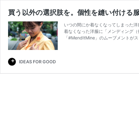
買う以外の選択肢を。個性を縫い付ける服のリ
いつの間にか着なくなってしまった洋
着なくなった洋服に「メンディング（
「#MendItMine」のムーブメント
IDEAS FOR GOOD