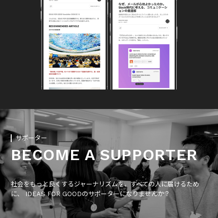
サポーター
BECOME A SUPPORTER
社会をもっと良くするジャーナリズムを、すべての人に届けるため
に、 IDEAS FOR GOODのサポーターになりませんか？