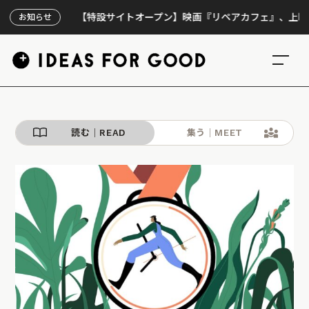
【特設サイトオープン】映画『リペアカフェ』、上映300回の先
お知らせ
読む｜READ
集う｜MEET