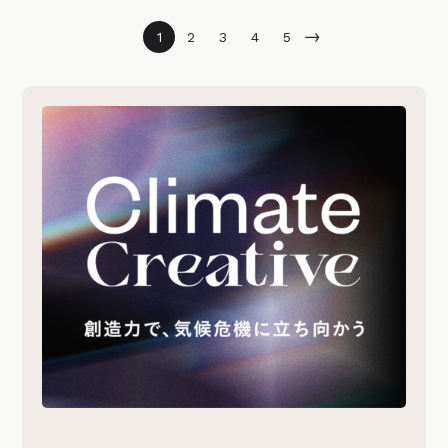
→
1
2
3
4
5