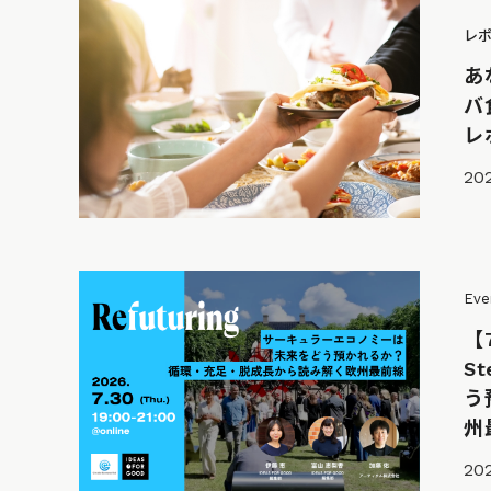
レ
あ
バ
レ
202
Eve
【
S
う
州
202