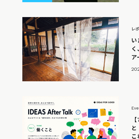
レ
い
く
ア
202
Eve
【7
と
こ