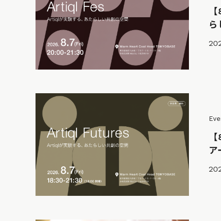
【
ら
20
Eve
【
ア
20