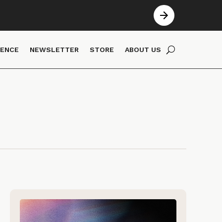
IENCE
NEWSLETTER
STORE
ABOUT US