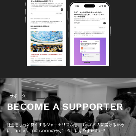
サポーター
BECOME A SUPPORTER
社会をもっと良くするジャーナリズムを、すべての人に届けるため
に、 IDEAS FOR GOODのサポーターになりませんか？