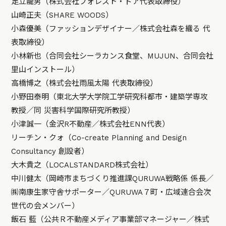
足立龍男（株式会社フォレスト・ドア代表取締役）
山崎正夫（SHARE WOODS）
小森優美（ファッションデザイナー／株式会社森を織る 代
表取締役）
小林新也（合同会社シーラカンス食堂、MUJUN、合同会社
里山インストール）
高橋博之（株式会社雨風太陽 代表取締役）
小野田泰明（東北大学大学院工学研究科都市・建築学専攻
教授／同 災害科学国際研究所教授）
小津誠一（金沢R不動産／株式会社ENN代表）
リーチン・クォ（Co-create Planning and Design
Consultancy 創設者）
大木貴之（LOCALSTANDARD株式会社）
中川健太（岡崎市まちづくり推進課QURUWA戦略係 係長／
㈱南康生家守舎サポーター／QURUWA７町・広域連合会次
世代の会メンバー）
飯石 藍（公共Ｒ不動産メディア事業部マネージャー／株式