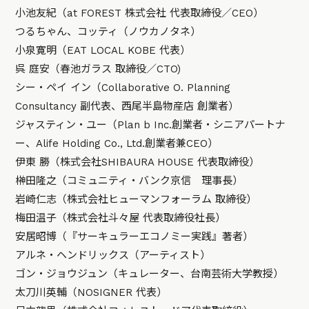
小池友紀（at FOREST 株式会社 代表取締役／CEO）
つるちゃん、コッティ（ノウカノタネ）
小泉寛明（EAT LOCAL KOBE 代表）
呉 庭安（春池ガラス 取締役／CTO)
シー・ペイ イン（Collaborative O. Planning
Consultancy 副代表、西尾半島物産店 創業者）
ジャスティン・ユー（Plan b Inc.創業者・シニアパートナ
ー、Alife Holding Co., Ltd.創業者兼CEO）
伊東 勝（株式会社SHIBAURA HOUSE 代表取締役）
榊󠄀田隆之（コミュニティ・バンク京信 理事長）
岩崎仁志（株式会社ヒューマンフォーラム 取締役）
梅田温子（株式会社斗々屋 代表取締役社長）
安居昭博（『サーキュラーエコノミー実践』著者）
アルネ・ヘンドリックス（アーティスト）
ゴン・ジョウジュン（キュレーター、台南芸術大学教授）
太刀川英輔（NOSIGNER 代表）