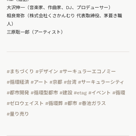
大沢伸一（音楽家、作曲家、DJ、プロデューサー）
相良育弥（株式会社くさかんむり 代表取締役、茅葺き職
人）
三原聡一郎（アーティスト）
#まちづくり
#デザイン
#サーキュラーエコノミー
#循環経済
#アート
#京都
#台湾
#サーキュラーシティ
#都市開発
#循環型都市
#建設
#etag
#イベント
#循環
#ゼロウェイスト
#循環葬
#都市
#春池ガラス
#量り売り