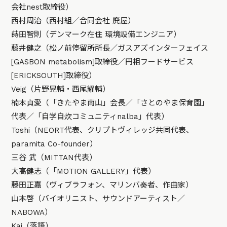
会社nest取締役）
西村周治（西村組／合同会社 廃屋）
蒔田智則（デンマーク在住 環境設備エンジニア）
藤井健之（松ノ前停留所所長／ガスアズインターフェイス
[GASBON metabolism]取締役／円相フードサービス
[ERICKSOUTH]取締役）
Veig（片野晃輔・西尾耀輔）
楠本貞愛（「きたやま南山」会長／「さとのやま保育園」
代表／「自学自炊コミュニティnalba」代表）
Toshi（NEORT代表、クリプトヴィレッジ共同代表、
paramita Co-founder）
三谷 武（MITTAN代表）
大高健志（「MOTION GALLERY」代表）
藤田正嘉（ヴィブラフォン、マリンバ奏者、作曲家）
山本啓（バイオリニスト、サウンドアーティスト／
NABOWA）
Kai（落語）