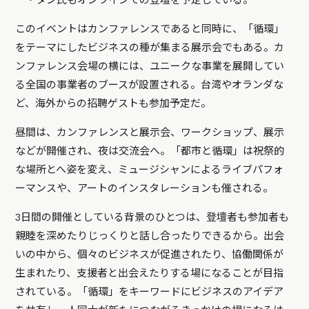
ー・タン氏もオンラインでの登壇を予定している。
このイベントはカンファレンスであると同時に、「循環」
をテーマにしたビジネスの種が集まる展示会でもある。カ
ンファレンス会場の横には、ユニークな事業を展開してい
る全国の事業者のブースが設置される。台湾やオランダな
ど、海外からの招聘ゲストも参加予定だ。
昼間は、カンファレンスと展示会、ワークショップ、展示
などが開催され、夜は交流会へ。「都市と循環」は祝祭的
な場所とへ姿を変え、ミュージシャンによるライブパフォ
ーマンスや、アートのインスタレーションも催される。
3日間の開催としている背景のひとつは、登壇者も参加者も
親睦を深めたりじっくりと話し合ったりできるから。出会
いの中から、個々のビジネスが促進されたり、協働関係が
生まれたり、支援者と出会えたりする場になることが目指
されている。「循環」をキーワードにビジネスのアイデア