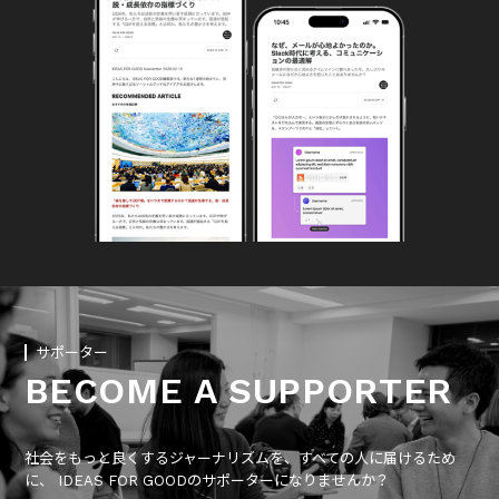
サポーター
BECOME A SUPPORTER
社会をもっと良くするジャーナリズムを、すべての人に届けるため
に、 IDEAS FOR GOODのサポーターになりませんか？