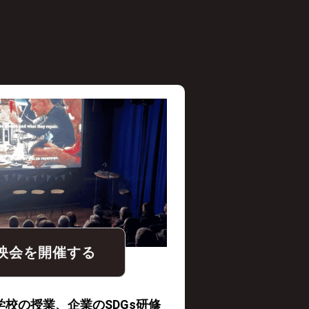
。
映会を開催する
校の授業、企業のSDGs研修