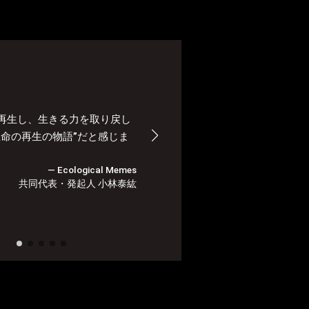
再生し、生きる力を取り戻し
本来の幸せって
生命の再生の物語”だと感じま
直したいような
ドキュメンタリ
― Ecological Memes
共同代表・発起人 小林泰紘