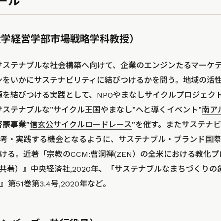
ール
大学経営学部市場戦略学科教授）
サステナブルな社会構築へ向けて、企業のエンジンたるマーケ
ンをいかにサステナビリティに結びつけるかを問う。地域の活
源を結びつける実践として、NPOやまなしサイクルプロジェク
サステナブルな”サイクル王国やまなし”へと導くイベント”
南ア
啓蒙事業”
信玄公サイクルロードレース
”を催す。またサステナ
考・実践する機会となるように、サステナブル・ブランド国際
ける。近著「宗教のCCM:曹洞禅(ZEN）の全米における教化
共著）』中央経済社,2020年、「サステナブルなまちづくり
51巻第3.4号,2020年など。