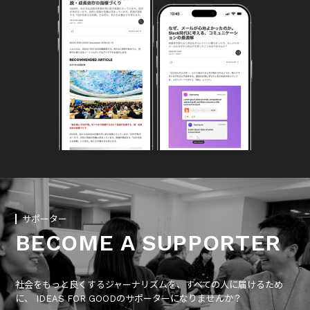
サポーター
BECOME A SUPPORTER
社会をもっと良くするジャーナリズムを、すべての人に届けるため
に、 IDEAS FOR GOODのサポーターになりませんか？