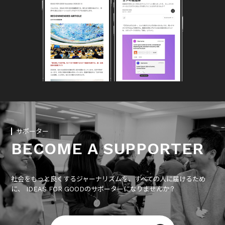
サポーター
BECOME A SUPPORTER
社会をもっと良くするジャーナリズムを、すべての人に届けるため
に、 IDEAS FOR GOODのサポーターになりませんか？