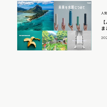
人
【
ま
20