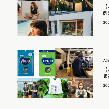
【
例
202
人
【
ま
202