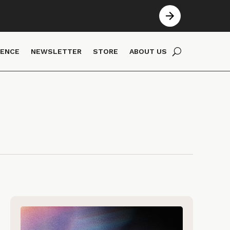
IENCE
NEWSLETTER
STORE
ABOUT US