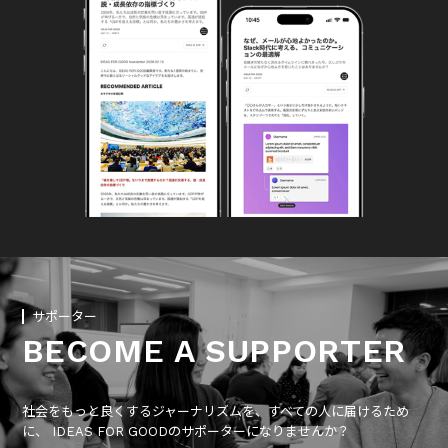
サポーター
BECOME A SUPPORTER
社会をもっと良くするジャーナリズムを、すべての人に届けるため
に、 IDEAS FOR GOODのサポーターになりませんか？