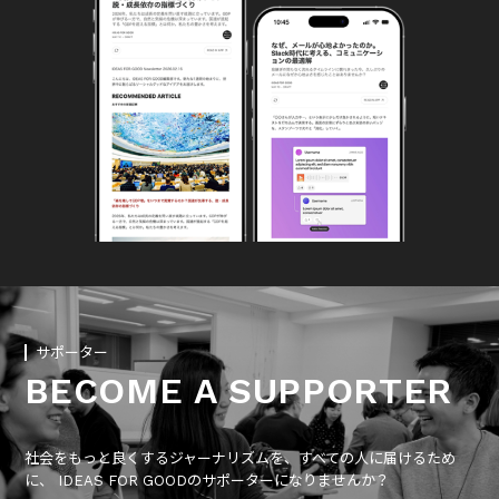
サポーター
BECOME A SUPPORTER
社会をもっと良くするジャーナリズムを、すべての人に届けるため
に、 IDEAS FOR GOODのサポーターになりませんか？