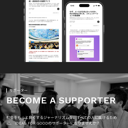
サポーター
BECOME A SUPPORTER
社会をもっと良くするジャーナリズムを、すべての人に届けるため
に、 IDEAS FOR GOODのサポーターになりませんか？