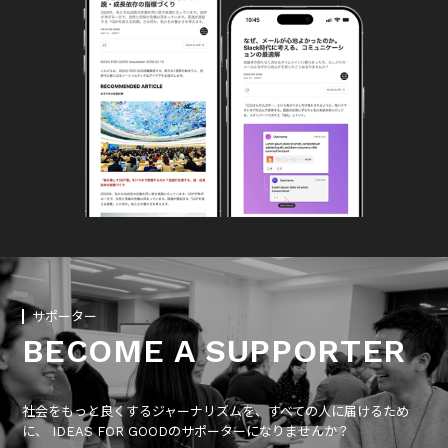
サポーター
BECOME A SUPPORTER
社会をもっと良くするジャーナリズムを、すべての人に届けるため
に、 IDEAS FOR GOODのサポーターになりませんか？