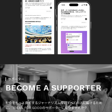
サポーター
BECOME A SUPPORTER
社会をもっと良くするジャーナリズムを、すべての人に届けるため
に、 IDEAS FOR GOODのサポーターになりませんか？