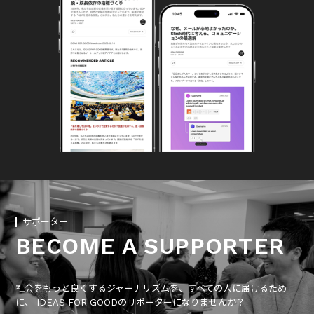
サポーター
BECOME A SUPPORTER
社会をもっと良くするジャーナリズムを、すべての人に届けるため
に、 IDEAS FOR GOODのサポーターになりませんか？