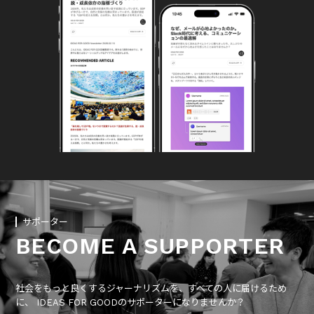
サポーター
BECOME A SUPPORTER
社会をもっと良くするジャーナリズムを、すべての人に届けるため
に、 IDEAS FOR GOODのサポーターになりませんか？