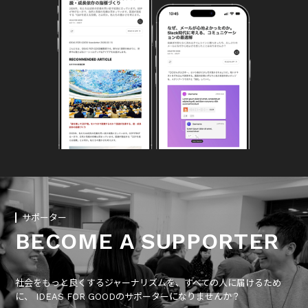
サポーター
BECOME A SUPPORTER
社会をもっと良くするジャーナリズムを、すべての人に届けるため
に、 IDEAS FOR GOODのサポーターになりませんか？