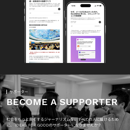
サポーター
BECOME A SUPPORTER
社会をもっと良くするジャーナリズムを、すべての人に届けるため
に、 IDEAS FOR GOODのサポーターになりませんか？