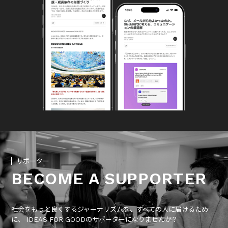
サポーター
BECOME A SUPPORTER
社会をもっと良くするジャーナリズムを、すべての人に届けるため
に、 IDEAS FOR GOODのサポーターになりませんか？