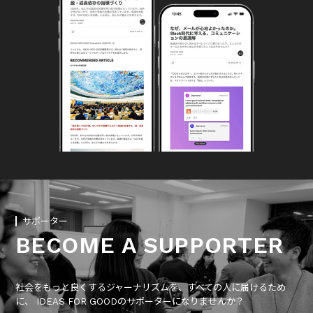
サポーター
BECOME A SUPPORTER
社会をもっと良くするジャーナリズムを、すべての人に届けるため
に、 IDEAS FOR GOODのサポーターになりませんか？