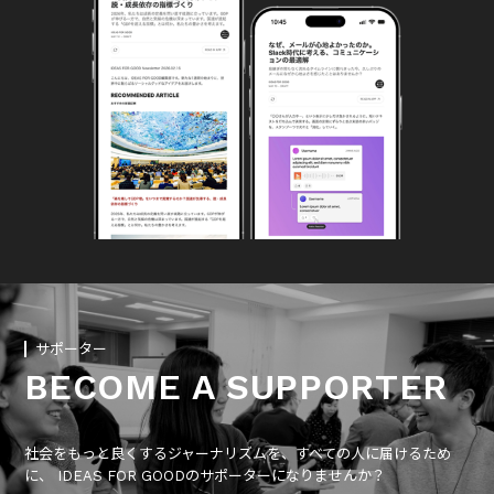
サポーター
BECOME A SUPPORTER
社会をもっと良くするジャーナリズムを、すべての人に届けるため
に、 IDEAS FOR GOODのサポーターになりませんか？