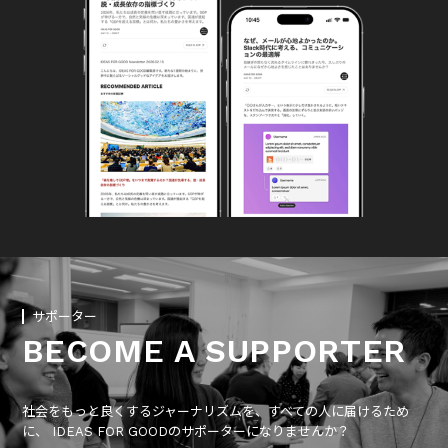
サポーター
BECOME A SUPPORTER
社会をもっと良くするジャーナリズムを、すべての人に届けるため
に、 IDEAS FOR GOODのサポーターになりませんか？