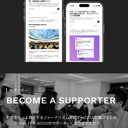
サポーター
BECOME A SUPPORTER
社会をもっと良くするジャーナリズムを、すべての人に届けるため
に、 IDEAS FOR GOODのサポーターになりませんか？