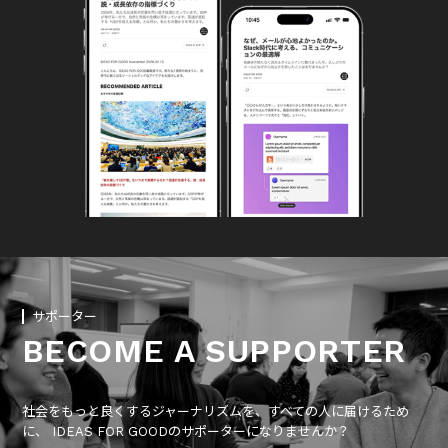
サポーター
BECOME A SUPPORTER
社会をもっと良くするジャーナリズムを、すべての人に届けるため
に、 IDEAS FOR GOODのサポーターになりませんか？