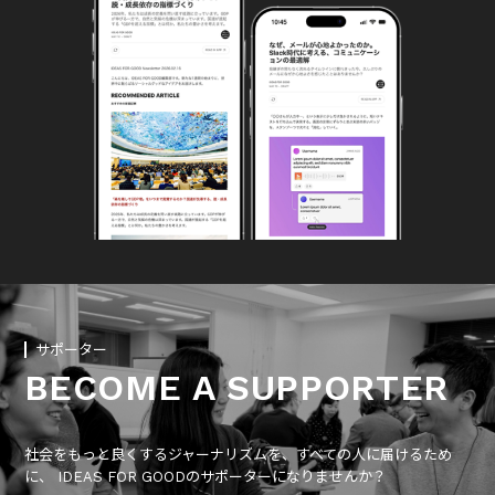
サポーター
BECOME A SUPPORTER
社会をもっと良くするジャーナリズムを、すべての人に届けるため
に、 IDEAS FOR GOODのサポーターになりませんか？