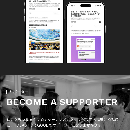
サポーター
BECOME A SUPPORTER
社会をもっと良くするジャーナリズムを、すべての人に届けるため
に、 IDEAS FOR GOODのサポーターになりませんか？