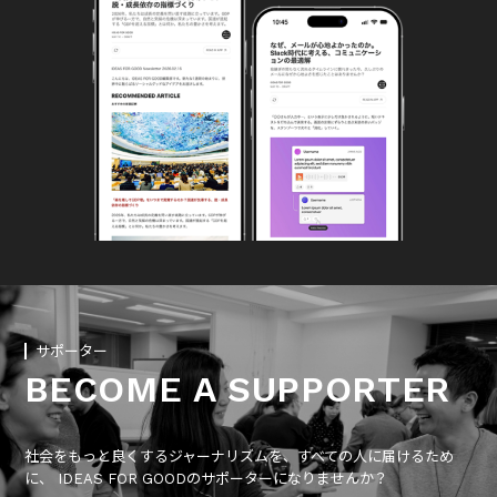
サポーター
BECOME A SUPPORTER
社会をもっと良くするジャーナリズムを、すべての人に届けるため
に、 IDEAS FOR GOODのサポーターになりませんか？