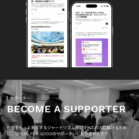
サポーター
BECOME A SUPPORTER
社会をもっと良くするジャーナリズムを、すべての人に届けるため
に、 IDEAS FOR GOODのサポーターになりませんか？