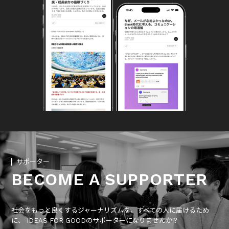
サポーター
BECOME A SUPPORTER
社会をもっと良くするジャーナリズムを、すべての人に届けるため
に、 IDEAS FOR GOODのサポーターになりませんか？