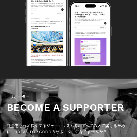
サポーター
BECOME A SUPPORTER
社会をもっと良くするジャーナリズムを、すべての人に届けるため
に、 IDEAS FOR GOODのサポーターになりませんか？