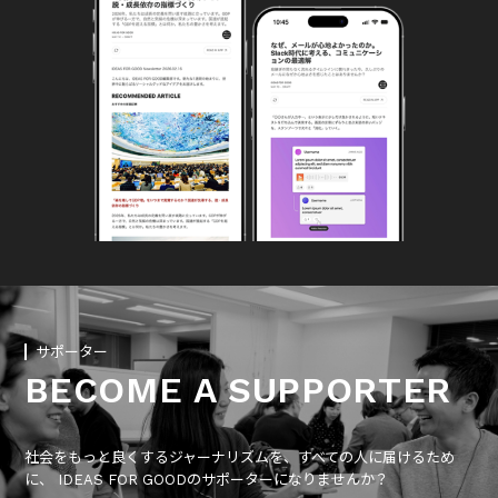
サポーター
BECOME A SUPPORTER
社会をもっと良くするジャーナリズムを、すべての人に届けるため
に、 IDEAS FOR GOODのサポーターになりませんか？