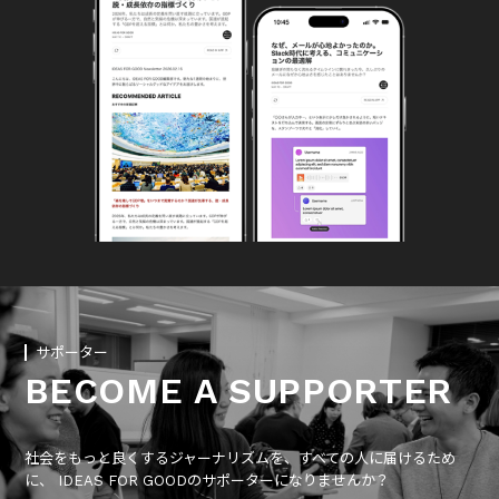
サポーター
BECOME A SUPPORTER
社会をもっと良くするジャーナリズムを、すべての人に届けるため
に、 IDEAS FOR GOODのサポーターになりませんか？