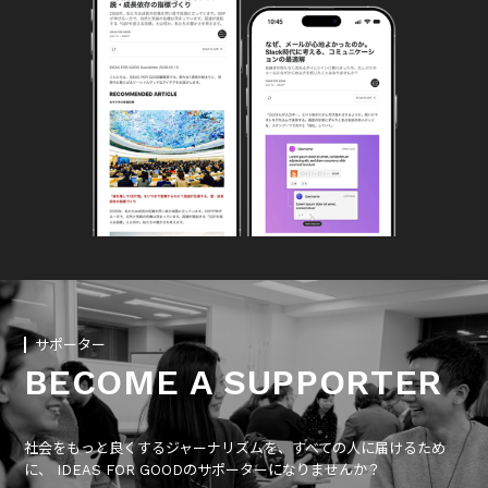
サポーター
BECOME A SUPPORTER
社会をもっと良くするジャーナリズムを、すべての人に届けるため
に、 IDEAS FOR GOODのサポーターになりませんか？